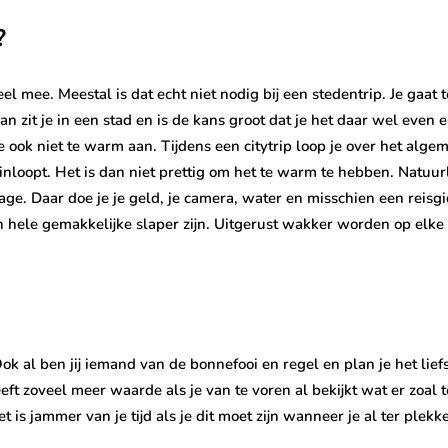
?
eel mee. Meestal is dat echt niet nodig bij een stedentrip. Je gaat
 dan zit je in een stad en is de kans groot dat je het daar wel eve
je ook niet te warm aan. Tijdens een citytrip loop je over het alge
inloopt. Het is dan niet prettig om het te warm te hebben. Natuurl
age. Daar doe je je geld, je camera, water en misschien een reisgi
n hele gemakkelijke slaper zijn. Uitgerust wakker worden op elke 
 Ook al ben jij iemand van de bonnefooi en regel en plan je het liefs
heeft zoveel meer waarde als je van te voren al bekijkt wat er zoal 
is jammer van je tijd als je dit moet zijn wanneer je al ter plekk